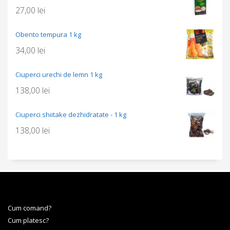
27,00
lei
Obento tempura 1 kg
34,00
lei
Ciuperci urechi de lemn 1 kg
138,00
lei
Ciuperci shiitake dezhidratate - 1 kg
138,00
lei
Cum comand?
Cum platesc?