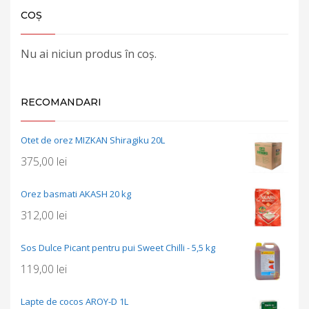
COȘ
Nu ai niciun produs în coș.
RECOMANDARI
Otet de orez MIZKAN Shiragiku 20L
375,00
lei
Orez basmati AKASH 20 kg
312,00
lei
Sos Dulce Picant pentru pui Sweet Chilli - 5,5 kg
119,00
lei
Lapte de cocos AROY-D 1L