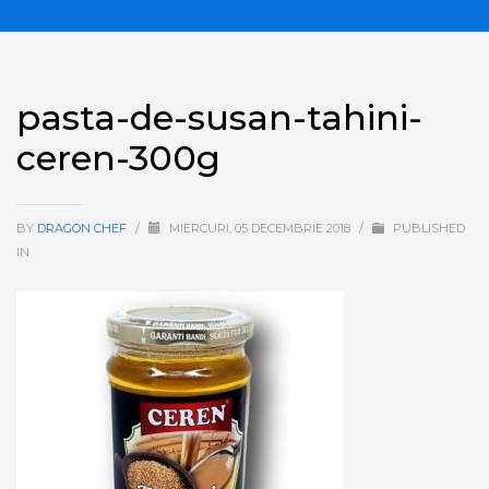
pasta-de-susan-tahini-
ceren-300g
BY
DRAGON CHEF
/
MIERCURI, 05 DECEMBRIE 2018
/
PUBLISHED
IN