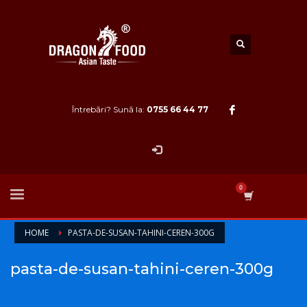
Întrebări? Sună la:
0755 66 44 77
HOME
PASTA-DE-SUSAN-TAHINI-CEREN-300G
pasta-de-susan-tahini-ceren-300g