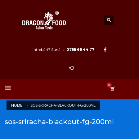
Întrebări? Sună la:
0755 66 44 77
HOME
SOS-SRIRACHA-BLACKOUT-FG-200ML
sos-sriracha-blackout-fg-200ml