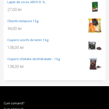
Lapte de cocos AROY-D 1L
27,00
lei
Obento tempura 1 kg
34,00
lei
Ciuperci urechi de lemn 1 kg
138,00
lei
Ciuperci shiitake dezhidratate - 1 kg
138,00
lei
Cum comand?
Cum platesc?