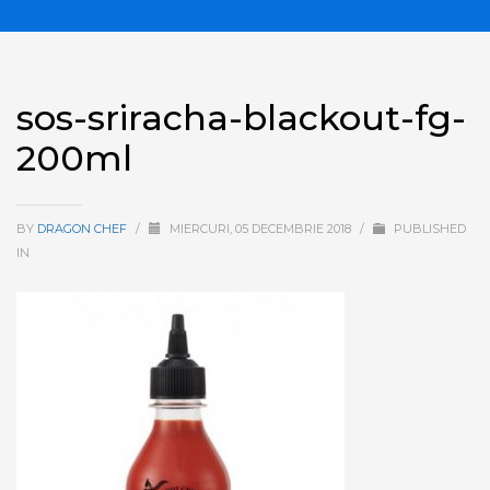
sos-sriracha-blackout-fg-
200ml
BY
DRAGON CHEF
/
MIERCURI, 05 DECEMBRIE 2018
/
PUBLISHED
IN