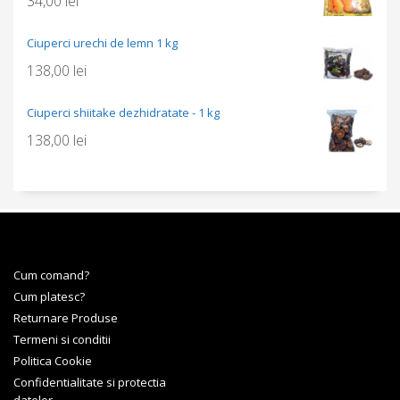
34,00
lei
Ciuperci urechi de lemn 1 kg
138,00
lei
Ciuperci shiitake dezhidratate - 1 kg
138,00
lei
Cum comand?
Cum platesc?
Returnare Produse
Termeni si conditii
Politica Cookie
Confidentialitate si protectia
datelor