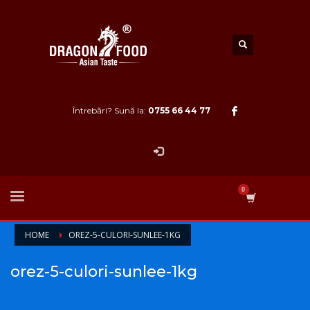
Întrebări? Sună la:
0755 66 44 77
HOME
OREZ-5-CULORI-SUNLEE-1KG
orez-5-culori-sunlee-1kg