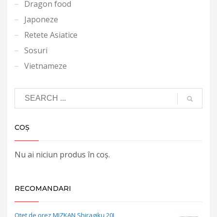
Dragon food
Japoneze
Retete Asiatice
Sosuri
Vietnameze
COȘ
Nu ai niciun produs în coș.
RECOMANDARI
Otet de orez MIZKAN Shiragiku 20L