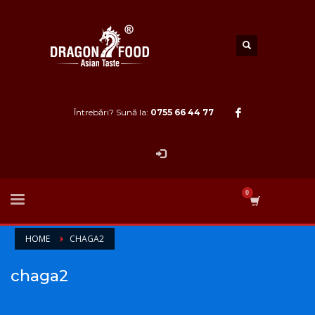
Întrebări? Sună la:
0755 66 44 77
HOME
CHAGA2
chaga2