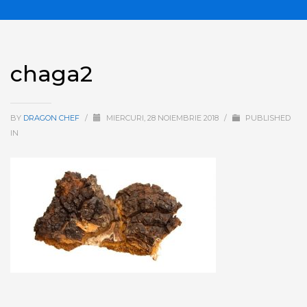
chaga2
BY
DRAGON CHEF
/
MIERCURI, 28 NOIEMBRIE 2018
/
PUBLISHED
IN