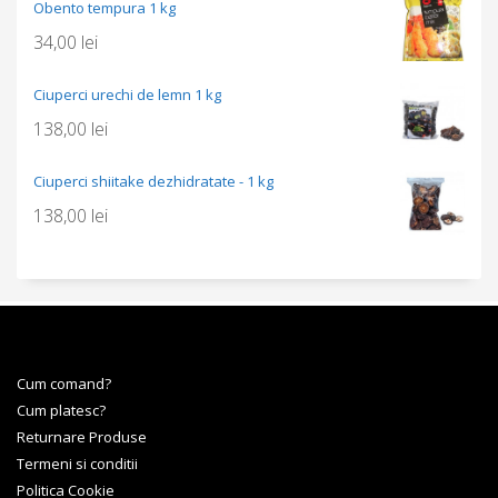
Obento tempura 1 kg
34,00
lei
Ciuperci urechi de lemn 1 kg
138,00
lei
Ciuperci shiitake dezhidratate - 1 kg
138,00
lei
Cum comand?
Cum platesc?
Returnare Produse
Termeni si conditii
Politica Cookie