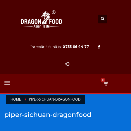
Întrebări? Sună la:
0755 66 44 77
HOME
PIPER-SICHUAN-DRAGONFOOD
piper-sichuan-dragonfood