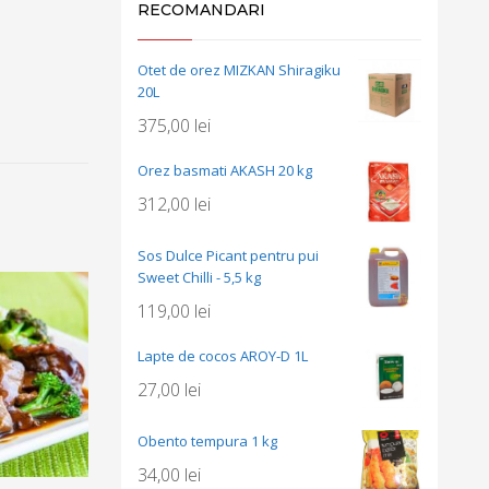
RECOMANDARI
Otet de orez MIZKAN Shiragiku
20L
375,00
lei
Orez basmati AKASH 20 kg
312,00
lei
Sos Dulce Picant pentru pui
Sweet Chilli - 5,5 kg
119,00
lei
Lapte de cocos AROY-D 1L
27,00
lei
Obento tempura 1 kg
34,00
lei