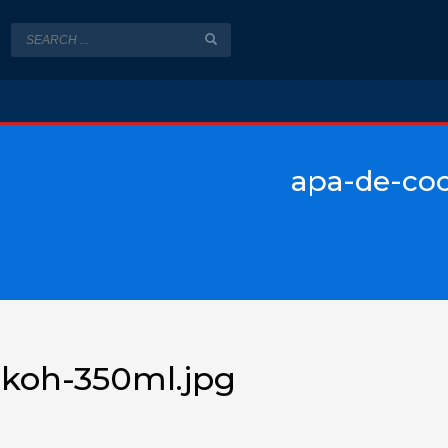
apa-de-co
koh-350ml.jpg