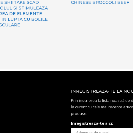
E SHIITAKE SCAD
CHINESE BROCCOLI BEEF
OLUL SI STIMULEAZA
REA DE ELEMENTE
IN LUPTA CU BOLILE
SCULARE
INREGISTREAZA-TE LA NO
Prin înscrierea la lista noastră de di
la curent cu cele mai recente artico
produse.
Inregistreaza-te aici: