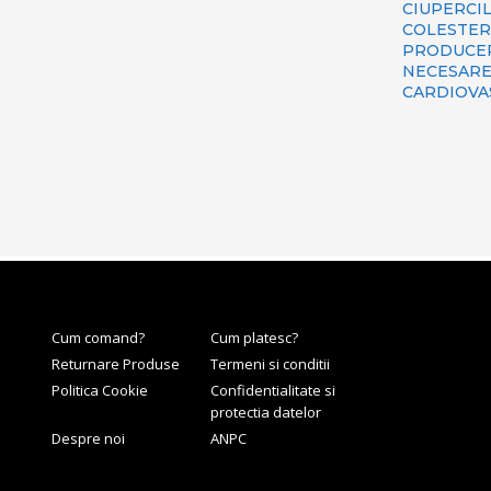
CIUPERCIL
COLESTER
PRODUCE
NECESARE 
CARDIOVA
Cum comand?
Cum platesc?
Returnare Produse
Termeni si conditii
Politica Cookie
Confidentialitate si
protectia datelor
Despre noi
ANPC