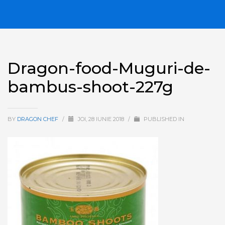
Dragon-food-Muguri-de-
bambus-shoot-227g
BY
DRAGON CHEF
/
JOI, 28 IUNIE 2018
/
PUBLISHED IN