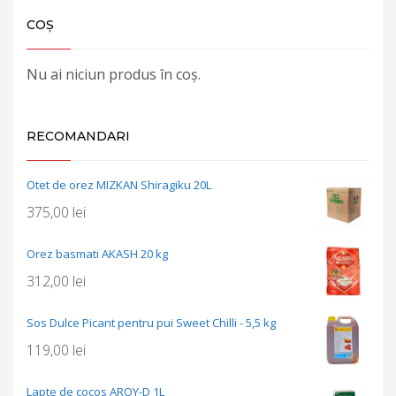
COȘ
Nu ai niciun produs în coș.
RECOMANDARI
Otet de orez MIZKAN Shiragiku 20L
375,00
lei
Orez basmati AKASH 20 kg
312,00
lei
Sos Dulce Picant pentru pui Sweet Chilli - 5,5 kg
119,00
lei
Lapte de cocos AROY-D 1L