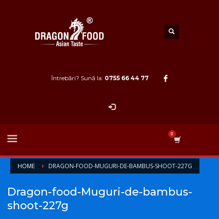
Întrebări? Sună la:
0755 66 44 77
HOME
DRAGON-FOOD-MUGURI-DE-BAMBUS-SHOOT-227G
Dragon-food-Muguri-de-bambus-
shoot-227g