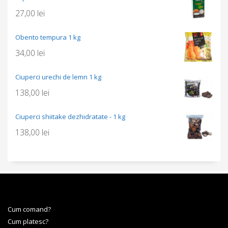
27,00
lei
Obento tempura 1 kg
34,00
lei
Ciuperci urechi de lemn 1 kg
138,00
lei
Ciuperci shiitake dezhidratate - 1 kg
138,00
lei
Cum comand?
Cum platesc?