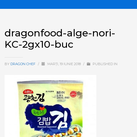
dragonfood-alge-nori-
KC-2gx10-buc
BY
DRAGON CHEF
/
MARȚI, 19 IUNIE 2018
/
PUBLISHED IN