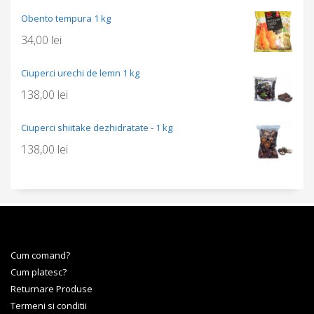
Obento tempura 1 kg
34,00
lei
Ciuperci urechi de lemn 1 kg
138,00
lei
Ciuperci shiitake dezhidratate - 1 kg
138,00
lei
Cum comand?
Cum platesc?
Returnare Produse
Termeni si conditii