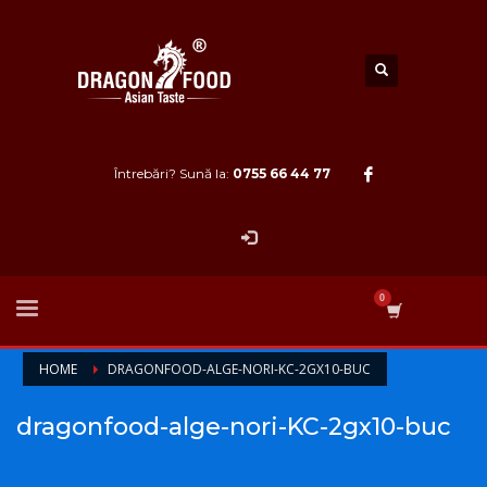
Întrebări? Sună la:
0755 66 44 77
HOME
DRAGONFOOD-ALGE-NORI-KC-2GX10-BUC
dragonfood-alge-nori-KC-2gx10-buc