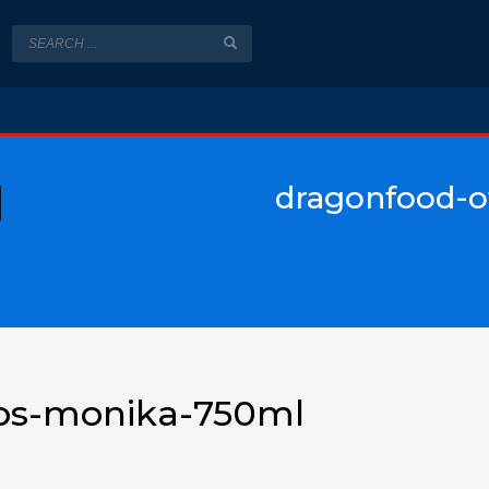
dragonfood-o
cos-monika-750ml