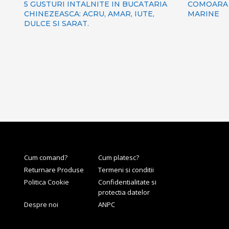
5 GUSTURI INTALNITE IN BUCATARIA
COMOARA 
CHINEZEASCA: ACRU, AMAR, IUTE,
MARINE
DULCE SI SARAT.
Cum comand?
Cum platesc?
Returnare Produse
Termeni si conditii
Politica Cookie
Confidentialitate si
protectia datelor
Despre noi
ANPC