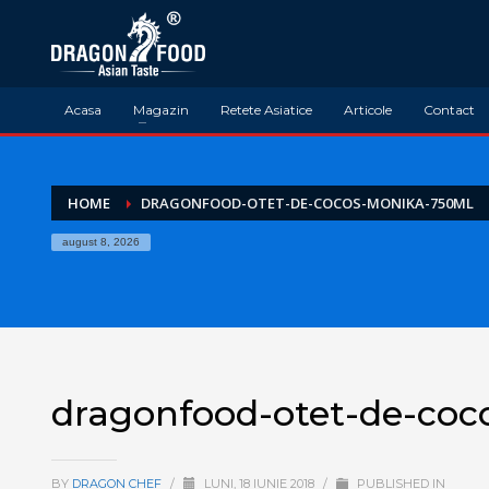
Acasa
Magazin
Retete Asiatice
Articole
Contact
HOME
DRAGONFOOD-OTET-DE-COCOS-MONIKA-750ML
august 8, 2026
dragonfood-otet-de-co
BY
DRAGON CHEF
/
LUNI, 18 IUNIE 2018
/
PUBLISHED IN