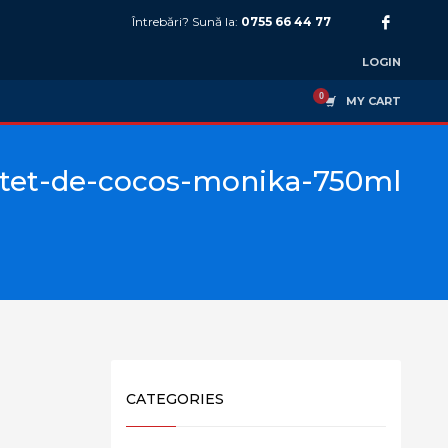
Întrebări? Sună la:
0755 66 44 77
LOGIN
MY CART
tet-de-cocos-monika-750ml
CATEGORIES