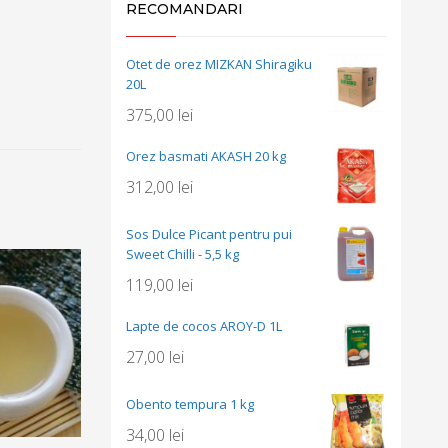
RECOMANDARI
Otet de orez MIZKAN Shiragiku
20L
375,00
lei
Orez basmati AKASH 20 kg
312,00
lei
Sos Dulce Picant pentru pui
Sweet Chilli - 5,5 kg
119,00
lei
Lapte de cocos AROY-D 1L
27,00
lei
Obento tempura 1 kg
34,00
lei