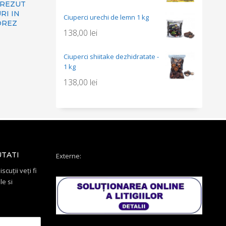
CREZUT
RI IN
Ciuperci urechi de lemn 1 kg
OREZ
138,00
lei
Ciuperci shiitake dezhidratate -
1 kg
138,00
lei
UTATI
Externe:
scuții veți fi
le si