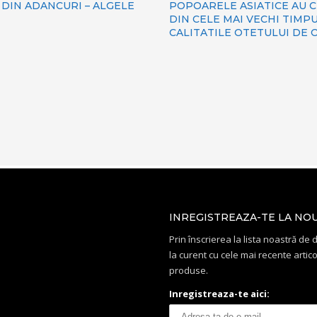
DIN ADANCURI – ALGELE
POPOARELE ASIATICE AU 
DIN CELE MAI VECHI TIMPU
CALITATILE OTETULUI DE 
INREGISTREAZA-TE LA NO
Prin înscrierea la lista noastră de di
la curent cu cele mai recente artico
produse.
Inregistreaza-te aici: