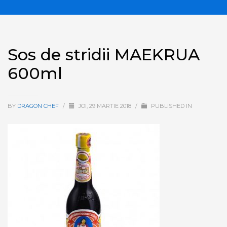
Sos de stridii MAEKRUA
600ml
BY
DRAGON CHEF
/
JOI, 29 MARTIE 2018
/
PUBLISHED IN