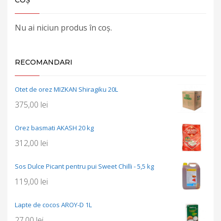
Nu ai niciun produs în coș.
RECOMANDARI
Otet de orez MIZKAN Shiragiku 20L
375,00
lei
Orez basmati AKASH 20 kg
312,00
lei
Sos Dulce Picant pentru pui Sweet Chilli - 5,5 kg
119,00
lei
Lapte de cocos AROY-D 1L
27,00
lei