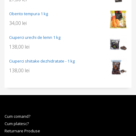
Obento tempura 1 kg
34,00
lei
Ciuperci urechi de lemn 1 kg
138,00
lei
Ciuperci shiitake dezhidratate - 1 kg
138,00
lei
Cum comand?
Cum platesc?
Returnare Produse