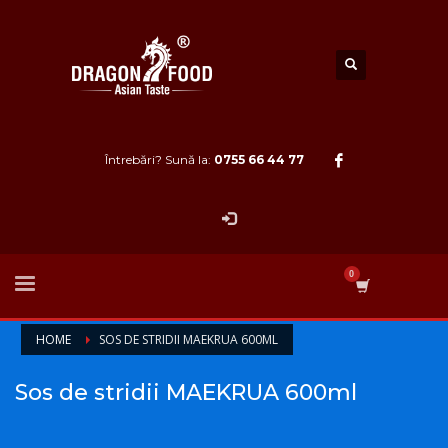
Întrebări? Sună la:
0755 66 44 77
HOME
SOS DE STRIDII MAEKRUA 600ML
Sos de stridii MAEKRUA 600ml