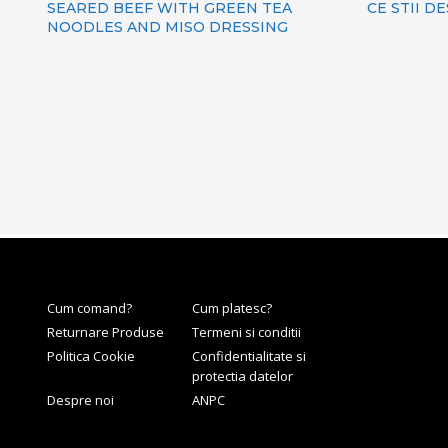
SEARED BEEF WITH GREEN TEA
CE STII D
NOODLES AND MISO DRESSING
Cum comand?
Cum platesc?
Returnare Produse
Termeni si conditii
Politica Cookie
Confidentialitate si
protectia datelor
Despre noi
ANPC