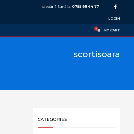
Întrebări? Sună la:
0755 66 44 77
LOGIN
MY CART
scortisoara
CATEGORIES