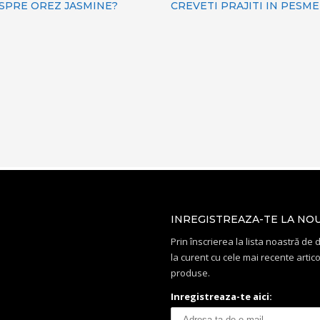
ESPRE OREZ JASMINE?
CREVETI PRAJITI IN PESM
INREGISTREAZA-TE LA NO
Prin înscrierea la lista noastră de di
la curent cu cele mai recente artico
produse.
Inregistreaza-te aici: