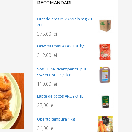
RECOMANDARI
Otet de orez MIZKAN Shiragiku
20L
375,00
lei
Orez basmati AKASH 20 kg
312,00
lei
Sos Dulce Picant pentru pui
Sweet Chilli - 5,5 kg
119,00
lei
Lapte de cocos AROY-D 1L
27,00
lei
Obento tempura 1 kg
34,00
lei