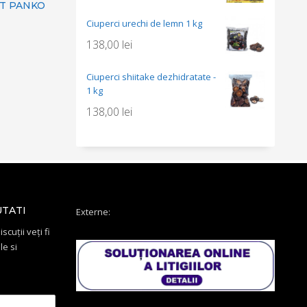
ET PANKO
Ciuperci urechi de lemn 1 kg
138,00
lei
Ciuperci shiitake dezhidratate -
1 kg
138,00
lei
UTATI
Externe:
scuții veți fi
le si