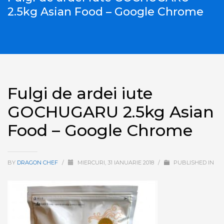
2.5kg Asian Food – Google Chrome
Fulgi de ardei iute
GOCHUGARU 2.5kg Asian
Food – Google Chrome
BY
DRAGON CHEF
/
MIERCURI, 31 IANUARIE 2018
/
PUBLISHED IN