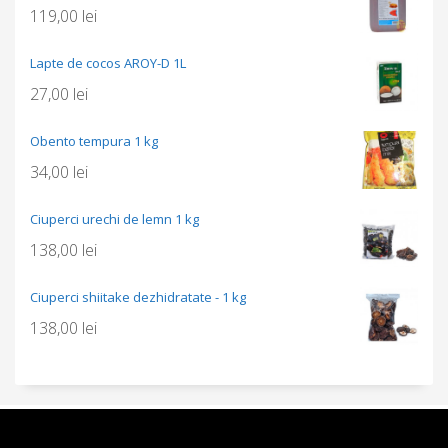
119,00
lei
Lapte de cocos AROY-D 1L
27,00
lei
Obento tempura 1 kg
34,00
lei
Ciuperci urechi de lemn 1 kg
138,00
lei
Ciuperci shiitake dezhidratate - 1 kg
138,00
lei