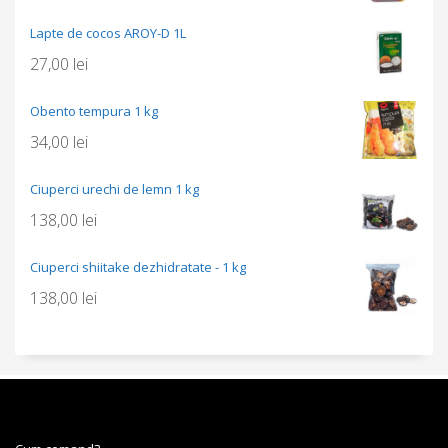
Lapte de cocos AROY-D 1L
27,00
lei
Obento tempura 1 kg
34,00
lei
Ciuperci urechi de lemn 1 kg
138,00
lei
Ciuperci shiitake dezhidratate - 1 kg
138,00
lei