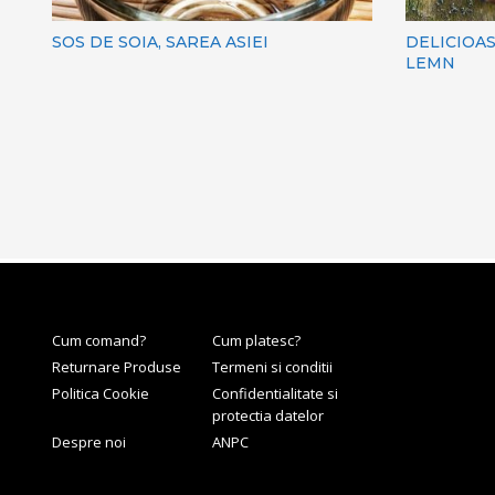
SOS DE SOIA, SAREA ASIEI
DELICIOAS
LEMN
Cum comand?
Cum platesc?
Returnare Produse
Termeni si conditii
Politica Cookie
Confidentialitate si
protectia datelor
Despre noi
ANPC