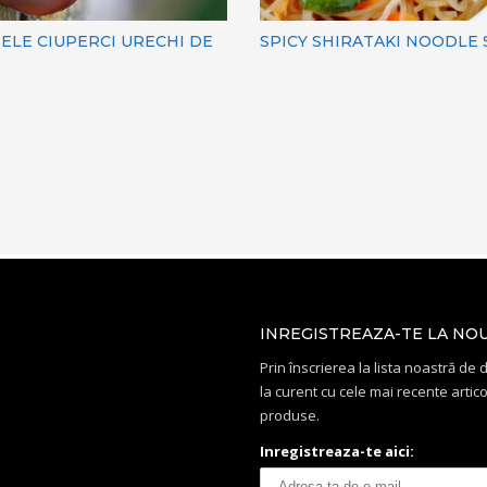
ELE CIUPERCI URECHI DE
SPICY SHIRATAKI NOODLE
INREGISTREAZA-TE LA NO
Prin înscrierea la lista noastră de di
la curent cu cele mai recente artico
produse.
Inregistreaza-te aici: