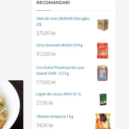
RECOMANDARI
Otet de orez MIZKAN Shiragiku
20L
375,00
lei
Orez basmati AKASH 20 kg
312,00
lei
Sos Dulce Picant pentru pui
Sweet Chilli - 5,5 kg
119,00
lei
Lapte de cocos AROY-D 1L
27,00
lei
Obento tempura 1 kg
34,00
lei