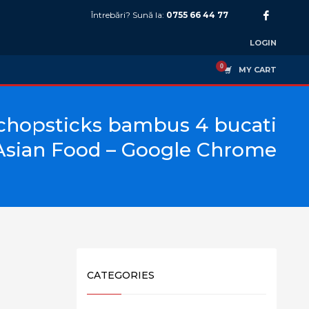
Întrebări? Sună la:
0755 66 44 77
LOGIN
MY CART
chopsticks bambus 4 bucati
Asian Food – Google Chrome
CATEGORIES