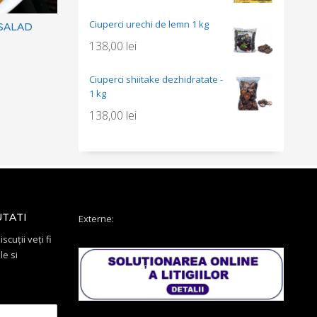
Ciuperci urechi de lemn 1 kg
 SALAD
138,00
lei
Ciuperci shiitake dezhidratate -
1 kg
138,00
lei
UTATI
Externe:
scuții veți fi
le si