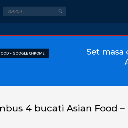
Set masa 
 FOOD – GOOGLE CHROME
mbus 4 bucati Asian Food –