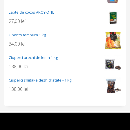
Lapte de cocos AROY-D 1L
27,00
lei
Obento tempura 1 kg
34,00
lei
Ciuperci urechi de lemn 1 kg
138,00
lei
Ciuperci shiitake dezhidratate - 1 kg
138,00
lei