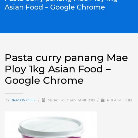
Asian Food – Google Chrome
Pasta curry panang Mae
Ploy 1kg Asian Food –
Google Chrome
BY
DRAGON CHEF
/
MIERCURI, 31 IANUARIE 2018
/
PUBLISHED IN