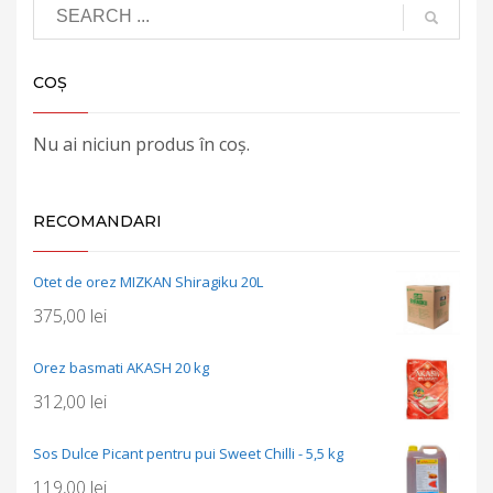
COȘ
Nu ai niciun produs în coș.
RECOMANDARI
Otet de orez MIZKAN Shiragiku 20L
375,00
lei
Orez basmati AKASH 20 kg
312,00
lei
Sos Dulce Picant pentru pui Sweet Chilli - 5,5 kg
119,00
lei