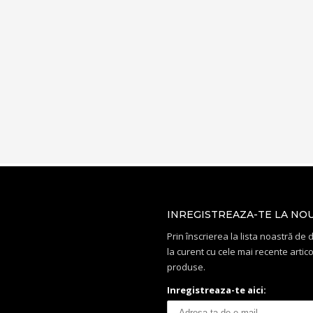
INREGISTREAZA-TE LA NO
Prin înscrierea la lista noastră de di
la curent cu cele mai recente artico
produse.
Inregistreaza-te aici: