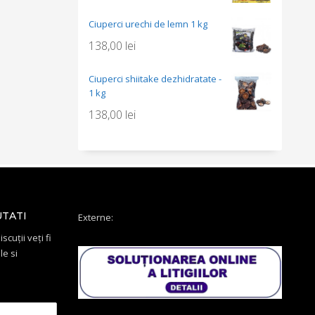
Ciuperci urechi de lemn 1 kg
138,00
lei
Ciuperci shiitake dezhidratate -
1 kg
138,00
lei
UTATI
Externe:
scuții veți fi
le si