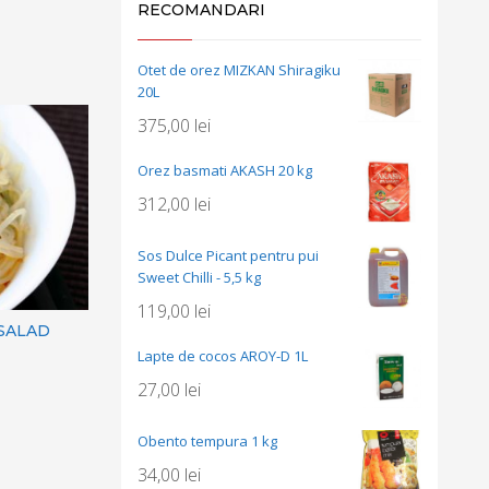
RECOMANDARI
Otet de orez MIZKAN Shiragiku
20L
375,00
lei
Orez basmati AKASH 20 kg
312,00
lei
Sos Dulce Picant pentru pui
Sweet Chilli - 5,5 kg
119,00
lei
 SALAD
Lapte de cocos AROY-D 1L
27,00
lei
Obento tempura 1 kg
34,00
lei