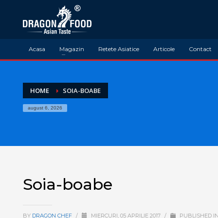
Acasa
Magazin
Retete Asiatice
Articole
Contact
HOME
SOIA-BOABE
august 6, 2026
Soia-boabe
BY
DRAGON CHEF
/
MIERCURI, 05 APRILIE 2017
/
PUBLISHED I