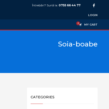
Întrebări? Sună la:
0755 66 44 77
LOGIN
MY CART
Soia-boabe
CATEGORIES