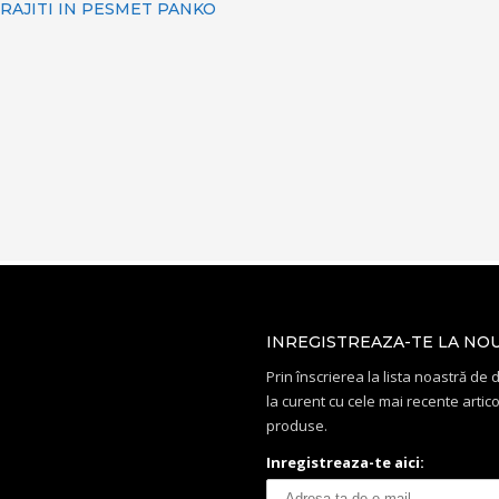
RAJITI IN PESMET PANKO
INREGISTREAZA-TE LA NO
Prin înscrierea la lista noastră de di
la curent cu cele mai recente artico
produse.
Inregistreaza-te aici: