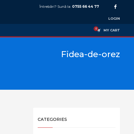
Întrebări? Sună la:
0755 66 44 77
LOGIN
MY CART
Fidea-de-orez
CATEGORIES