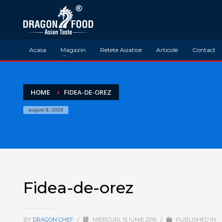
Acasa
Magazin
Retete Asiatice
Articole
Contact
HOME
FIDEA-DE-OREZ
august 8, 2026
Fidea-de-orez
BY
DRAGON CHEF
/
MIERCURI, 15 IUNIE 2016
/
PUBLISHED IN