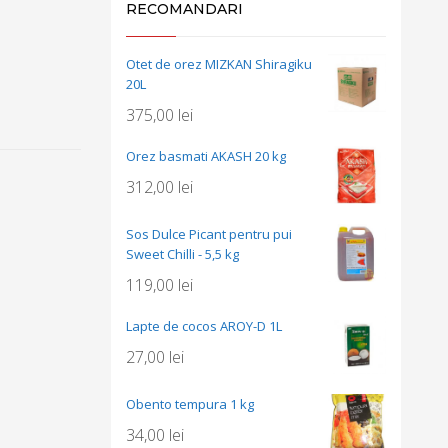
RECOMANDARI
Otet de orez MIZKAN Shiragiku
20L
375,00
lei
Orez basmati AKASH 20 kg
312,00
lei
Sos Dulce Picant pentru pui
Sweet Chilli - 5,5 kg
119,00
lei
Lapte de cocos AROY-D 1L
27,00
lei
Obento tempura 1 kg
34,00
lei