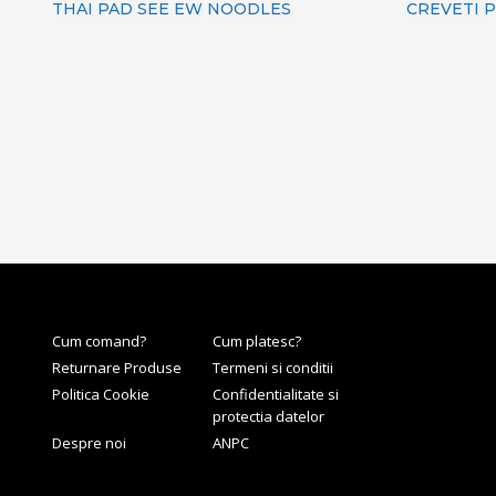
THAI PAD SEE EW NOODLES
CREVETI P
Cum comand?
Cum platesc?
Returnare Produse
Termeni si conditii
Politica Cookie
Confidentialitate si
protectia datelor
Despre noi
ANPC