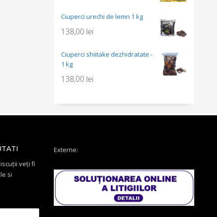
Ciuperci urechi de lemn 1 kg
138,00
lei
Ciuperci shiitake dezhidratate -
1 kg
138,00
lei
UTATI
Externe:
scuții veți fi
le si