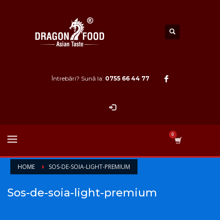
Întrebări? Sună la:
0755 66 44 77
HOME
SOS-DE-SOIA-LIGHT-PREMIUM
Sos-de-soia-light-premium