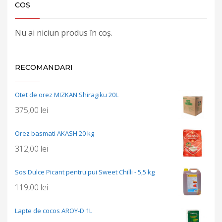
COȘ
Nu ai niciun produs în coș.
RECOMANDARI
Otet de orez MIZKAN Shiragiku 20L
375,00
lei
Orez basmati AKASH 20 kg
312,00
lei
Sos Dulce Picant pentru pui Sweet Chilli - 5,5 kg
119,00
lei
Lapte de cocos AROY-D 1L