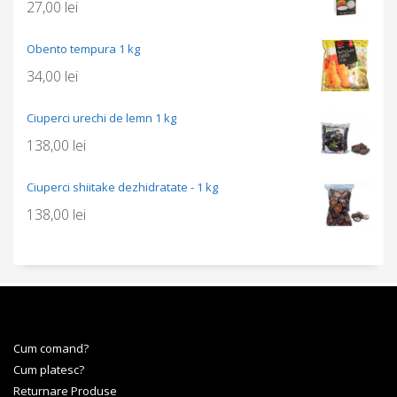
27,00
lei
Obento tempura 1 kg
34,00
lei
Ciuperci urechi de lemn 1 kg
138,00
lei
Ciuperci shiitake dezhidratate - 1 kg
138,00
lei
Cum comand?
Cum platesc?
Returnare Produse