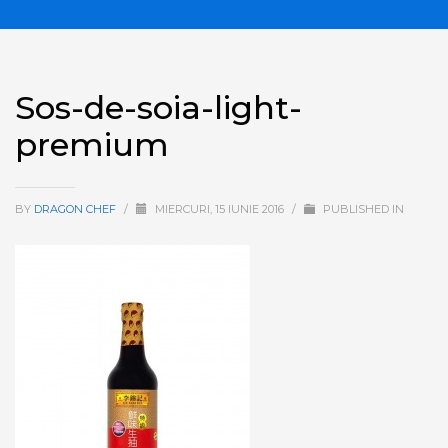
Sos-de-soia-light-
premium
BY
DRAGON CHEF
/
MIERCURI, 15 IUNIE 2016
/
PUBLISHED IN