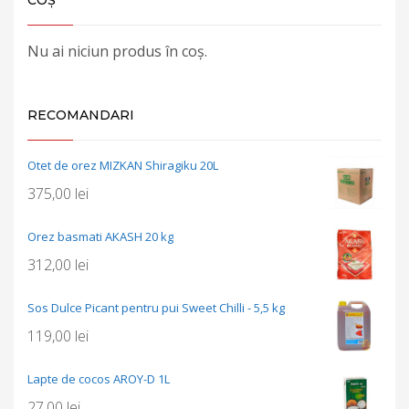
Nu ai niciun produs în coș.
RECOMANDARI
Otet de orez MIZKAN Shiragiku 20L
375,00
lei
Orez basmati AKASH 20 kg
312,00
lei
Sos Dulce Picant pentru pui Sweet Chilli - 5,5 kg
119,00
lei
Lapte de cocos AROY-D 1L
27,00
lei