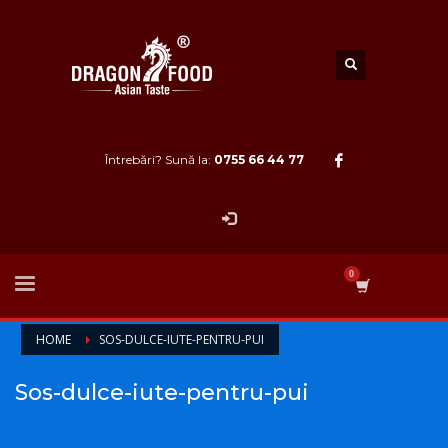
Întrebări? Sună la:
0755 66 44 77
HOME
SOS-DULCE-IUTE-PENTRU-PUI
Sos-dulce-iute-pentru-pui