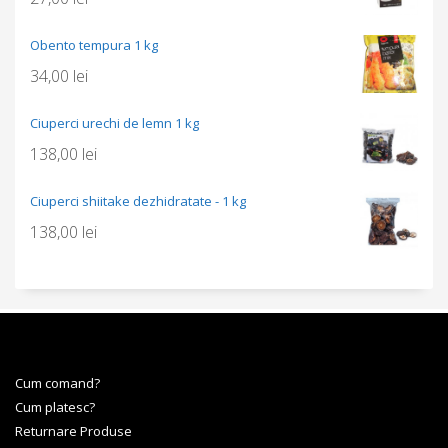
Obento tempura 1 kg
34,00
lei
Ciuperci urechi de lemn 1 kg
138,00
lei
Ciuperci shiitake dezhidratate - 1 kg
138,00
lei
Cum comand?
Cum platesc?
Returnare Produse