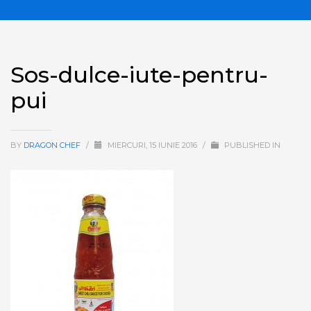
Sos-dulce-iute-pentru-
pui
BY
DRAGON CHEF
/
MIERCURI, 15 IUNIE 2016
/
PUBLISHED IN