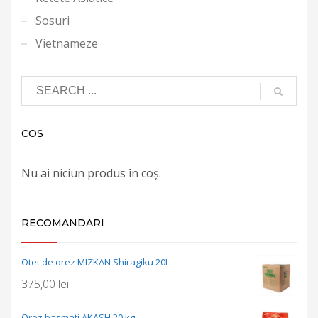
Sosuri
Vietnameze
COȘ
Nu ai niciun produs în coș.
RECOMANDARI
Otet de orez MIZKAN Shiragiku 20L
375,00
lei
Orez basmati AKASH 20 kg