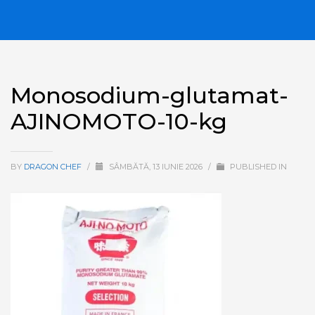
Monosodium-glutamat-
AJINOMOTO-10-kg
BY
DRAGON CHEF
/
SÂMBĂTĂ, 13 IUNIE 2026
/
PUBLISHED IN