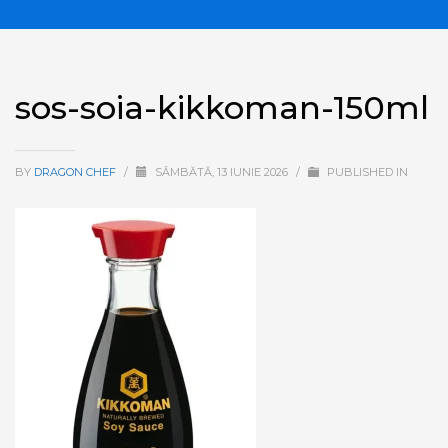
sos-soia-kikkoman-150ml
BY
DRAGON CHEF
/
SÂMBĂTĂ, 13 IUNIE 2026
/
PUBLISHED IN