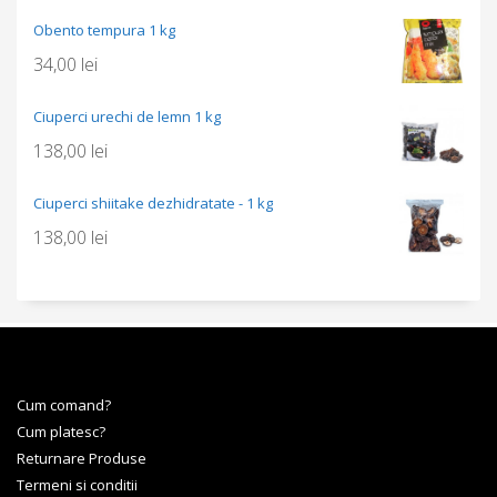
Obento tempura 1 kg
34,00
lei
Ciuperci urechi de lemn 1 kg
138,00
lei
Ciuperci shiitake dezhidratate - 1 kg
138,00
lei
Cum comand?
Cum platesc?
Returnare Produse
Termeni si conditii