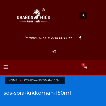
Întrebări? Sună la:
0755 66 44 77
HOME
SOS-SOIA-KIKKOMAN-150ML
sos-soia-kikkoman-150ml