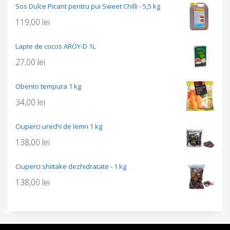
Sos Dulce Picant pentru pui Sweet Chilli - 5,5 kg
119,00
lei
Lapte de cocos AROY-D 1L
27,00
lei
Obento tempura 1 kg
34,00
lei
Ciuperci urechi de lemn 1 kg
138,00
lei
Ciuperci shiitake dezhidratate - 1 kg
138,00
lei