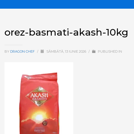
orez-basmati-akash-10kg
BY
DRAGON CHEF
/
SÂMBĂTĂ, 13 IUNIE 2026
/
PUBLISHED IN