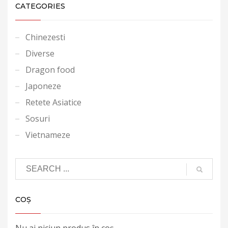
CATEGORIES
Chinezesti
Diverse
Dragon food
Japoneze
Retete Asiatice
Sosuri
Vietnameze
COȘ
Nu ai niciun produs în coș.