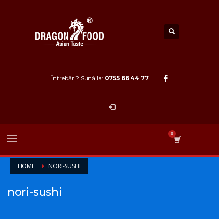
Întrebări? Sună la:
0755 66 44 77
HOME
NORI-SUSHI
nori-sushi