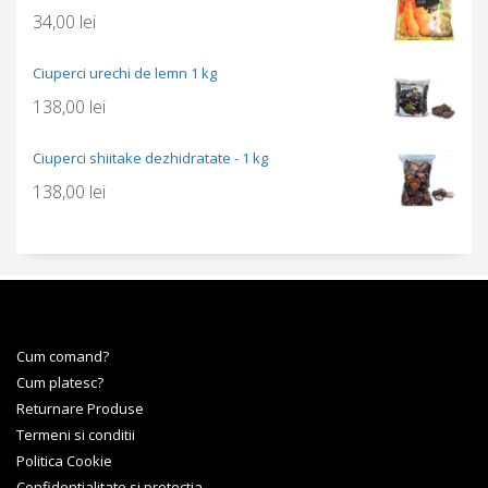
34,00
lei
Ciuperci urechi de lemn 1 kg
138,00
lei
Ciuperci shiitake dezhidratate - 1 kg
138,00
lei
Cum comand?
Cum platesc?
Returnare Produse
Termeni si conditii
Politica Cookie
Confidentialitate si protectia