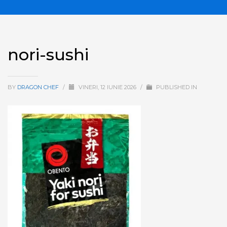
nori-sushi
BY
DRAGON CHEF
/
VINERI, 12 IUNIE 2026
/
PUBLISHED IN