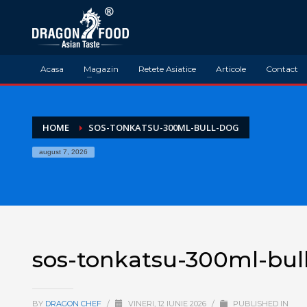
Acasa
Magazin
Retete Asiatice
Articole
Contact
HOME
SOS-TONKATSU-300ML-BULL-DOG
august 7, 2026
sos-tonkatsu-300ml-bul
BY
DRAGON CHEF
/
VINERI, 12 IUNIE 2026
/
PUBLISHED IN