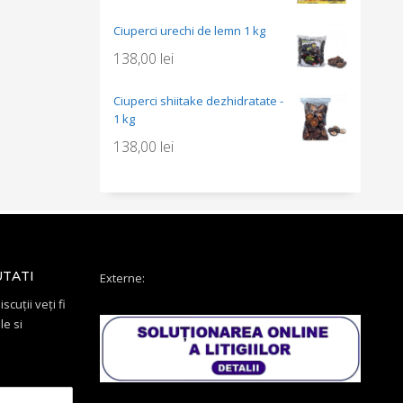
Ciuperci urechi de lemn 1 kg
138,00
lei
Ciuperci shiitake dezhidratate -
1 kg
138,00
lei
UTATI
Externe:
scuții veți fi
le si