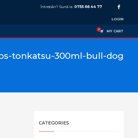
Întrebări? Sună la:
0755 66 44 77
LOGIN
MY CART
os-tonkatsu-300ml-bull-dog
CATEGORIES