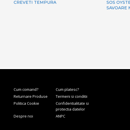
CREVETI TEMPURA
SOS OYST
SAVOARE 
Cum comand?
Cum platesc?
Returnare Produse
Termeni si conditii
Politica Cookie
Confidentialitate si
protectia datelor
Despre noi
ANPC