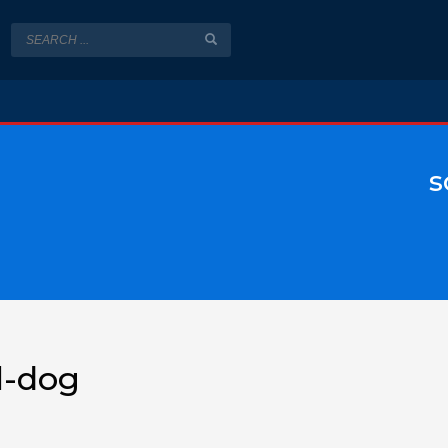
s
l-dog