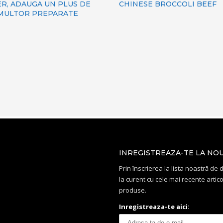
ER, ADAUGA UN PLUS DE
CHINESE BROCCOLI BEEF
MULTOR PREPARATE
INREGISTREAZA-TE LA NO
Prin înscrierea la lista noastră de di
la curent cu cele mai recente artico
produse.
Inregistreaza-te aici: