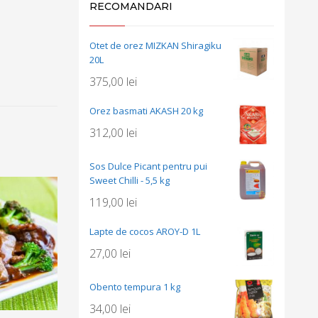
RECOMANDARI
Otet de orez MIZKAN Shiragiku
20L
375,00
lei
Orez basmati AKASH 20 kg
312,00
lei
Sos Dulce Picant pentru pui
Sweet Chilli - 5,5 kg
119,00
lei
Lapte de cocos AROY-D 1L
27,00
lei
Obento tempura 1 kg
34,00
lei