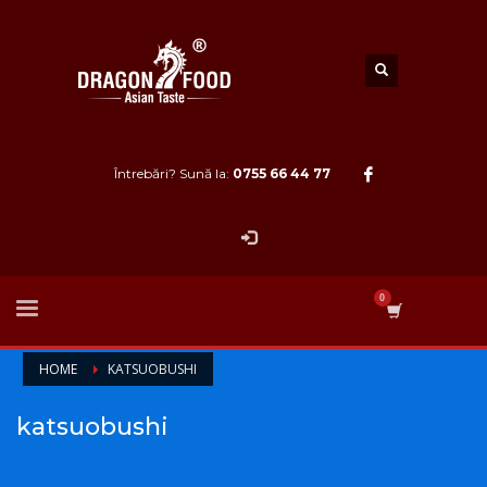
Întrebări? Sună la:
0755 66 44 77
HOME
KATSUOBUSHI
katsuobushi