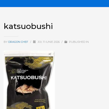
katsuobushi
BY
DRAGON CHEF
/
JOI, 11 IUNIE 2026
/
PUBLISHED IN