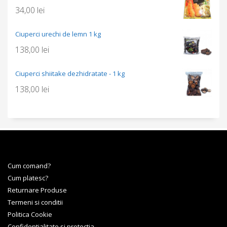
34,00
lei
Ciuperci urechi de lemn 1 kg
138,00
lei
Ciuperci shiitake dezhidratate - 1 kg
138,00
lei
Cum comand?
Cum platesc?
Returnare Produse
Termeni si conditii
Politica Cookie
Confidentialitate si protectia