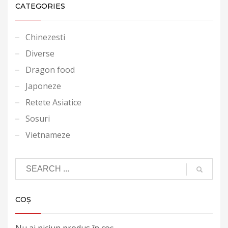
CATEGORIES
Chinezesti
Diverse
Dragon food
Japoneze
Retete Asiatice
Sosuri
Vietnameze
COȘ
Nu ai niciun produs în coș.