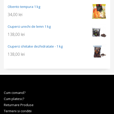
Obento tempura 1 kg
34,00
lei
Ciuperci urechi de lemn 1 kg
138,00
lei
Ciuperci shiitake dezhidratate - 1 kg
138,00
lei
Cum comand?
Cum platesc?
Returnare Produse
Termeni si conditii