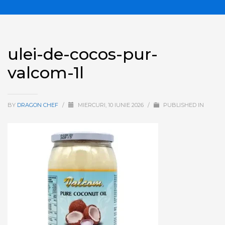
ulei-de-cocos-pur-
valcom-1l
BY
DRAGON CHEF
/
MIERCURI, 10 IUNIE 2026
/
PUBLISHED IN