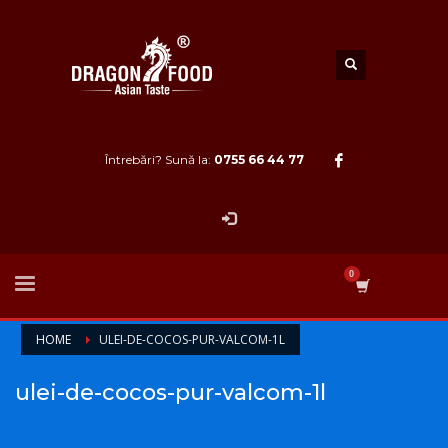
Întrebări? Sună la:
0755 66 44 77
HOME
ULEI-DE-COCOS-PUR-VALCOM-1L
ulei-de-cocos-pur-valcom-1l