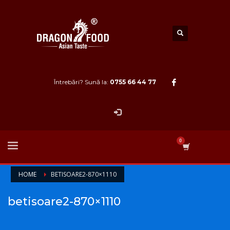
Întrebări? Sună la:
0755 66 44 77
HOME
BETISOARE2-870×1110
betisoare2-870×1110