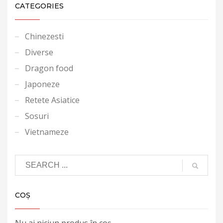
CATEGORIES
Chinezesti
Diverse
Dragon food
Japoneze
Retete Asiatice
Sosuri
Vietnameze
COȘ
Nu ai niciun produs în coș.