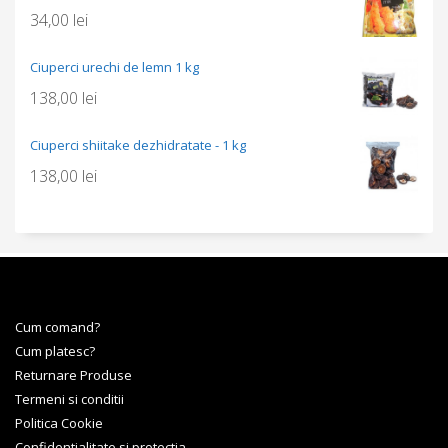
34,00
lei
Ciuperci urechi de lemn 1 kg
138,00
lei
Ciuperci shiitake dezhidratate - 1 kg
138,00
lei
Cum comand?
Cum platesc?
Returnare Produse
Termeni si conditii
Politica Cookie
Confidentialitate si protectia