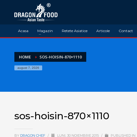
Acasa
Magazin
Retete Asiatice
Articole
Contact
HOME
SOS-HOISIN-870×1110
august 7, 2026
sos-hoisin-870×1110
BY
DRAGON CHEF
/
LUNI, 30 NOIEMBRIE 2015
/
PUBLISHED IN