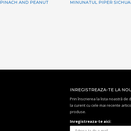
SPINACH AND PEANUT
MINUNATUL PIPER SICHU
INREGISTREAZA-TE LA NO
Prin înscrierea la lista noastră de di
la curent cu cele mai recente artico
produse.
Inregistreaza-te aici: