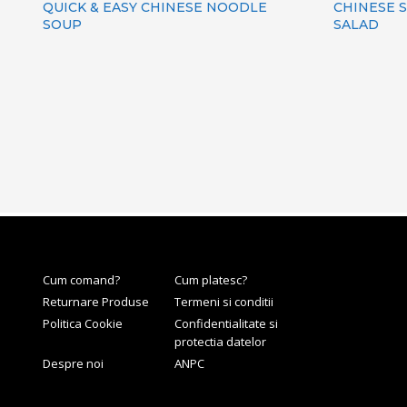
QUICK & EASY CHINESE NOODLE
CHINESE 
SOUP
SALAD
Cum comand?
Cum platesc?
Returnare Produse
Termeni si conditii
Politica Cookie
Confidentialitate si
protectia datelor
Despre noi
ANPC