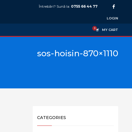
Întrebări? Sună la:
0755 66 44 77
LOGIN
MY CART
sos-hoisin-870×1110
CATEGORIES