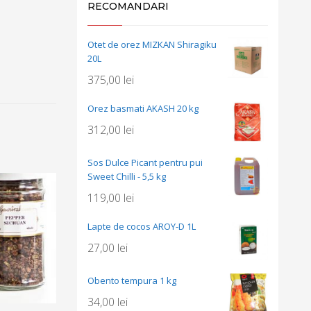
RECOMANDARI
Otet de orez MIZKAN Shiragiku
20L
375,00
lei
Orez basmati AKASH 20 kg
312,00
lei
Sos Dulce Picant pentru pui
Sweet Chilli - 5,5 kg
119,00
lei
Lapte de cocos AROY-D 1L
27,00
lei
Obento tempura 1 kg
34,00
lei