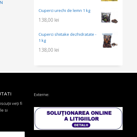
AN
Ciuperci urechi de lemn 1 kg
138,00
lei
Ciuperci shiitake dezhidratate -
1 kg
138,00
lei
UTATI
Externe:
scuții veți fi
le si