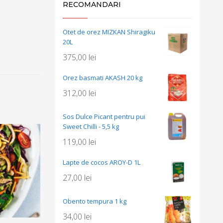
RECOMANDARI
Otet de orez MIZKAN Shiragiku
20L
375,00
lei
Orez basmati AKASH 20 kg
312,00
lei
Sos Dulce Picant pentru pui
Sweet Chilli - 5,5 kg
119,00
lei
Lapte de cocos AROY-D 1L
27,00
lei
Obento tempura 1 kg
34,00
lei