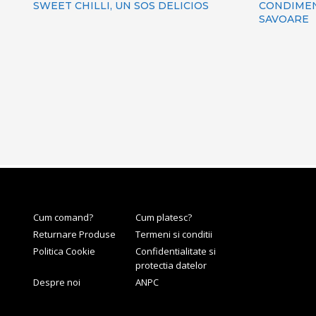
SWEET CHILLI, UN SOS DELICIOS
CONDIMEN
SAVOARE
Cum comand?
Cum platesc?
Returnare Produse
Termeni si conditii
Politica Cookie
Confidentialitate si
protectia datelor
Despre noi
ANPC