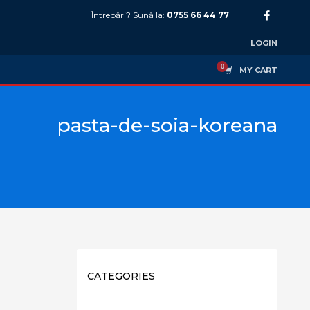
Întrebări? Sună la:
0755 66 44 77
LOGIN
MY CART
pasta-de-soia-koreana
CATEGORIES