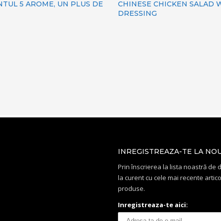
TUL 5 AROME, UN PLUS DE
CHINESE CHICKEN SALAD 
DRESSING
INREGISTREAZA-TE LA NO
Prin înscrierea la lista noastră de di
la curent cu cele mai recente artico
produse.
Inregistreaza-te aici: