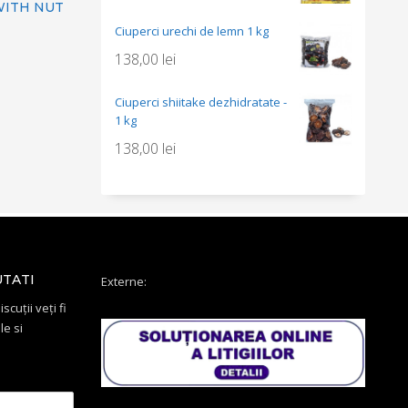
WITH NUT
Ciuperci urechi de lemn 1 kg
138,00
lei
Ciuperci shiitake dezhidratate -
1 kg
138,00
lei
UTATI
Externe:
scuții veți fi
le si