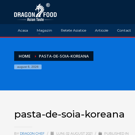
Acasa
Magazin
Retete Asiatice
Articole
Contact
HOME
PASTA-DE-SOIA-KOREANA
august 6, 2026
pasta-de-soia-koreana
BY
DRAGON CHEF
/
LUNI, 02 AUGUST 2021
/
PUBLISHED IN