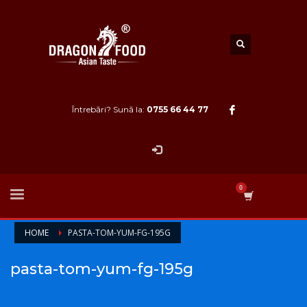
Întrebări? Sună la:
0755 66 44 77
HOME
PASTA-TOM-YUM-FG-195G
pasta-tom-yum-fg-195g