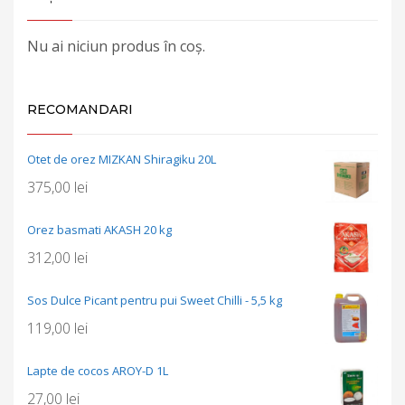
Nu ai niciun produs în coș.
RECOMANDARI
Otet de orez MIZKAN Shiragiku 20L
375,00
lei
Orez basmati AKASH 20 kg
312,00
lei
Sos Dulce Picant pentru pui Sweet Chilli - 5,5 kg
119,00
lei
Lapte de cocos AROY-D 1L
27,00
lei