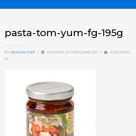
pasta-tom-yum-fg-195g
BY
DRAGON CHEF
/
DUMINICĂ, 07 FEBRUARIE 2021
/
PUBLISHED
IN