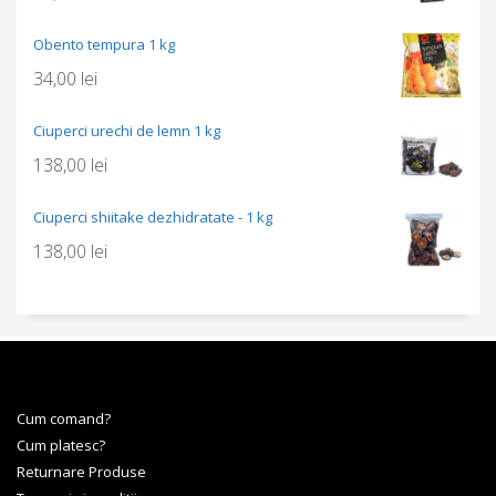
Obento tempura 1 kg
34,00
lei
Ciuperci urechi de lemn 1 kg
138,00
lei
Ciuperci shiitake dezhidratate - 1 kg
138,00
lei
Cum comand?
Cum platesc?
Returnare Produse