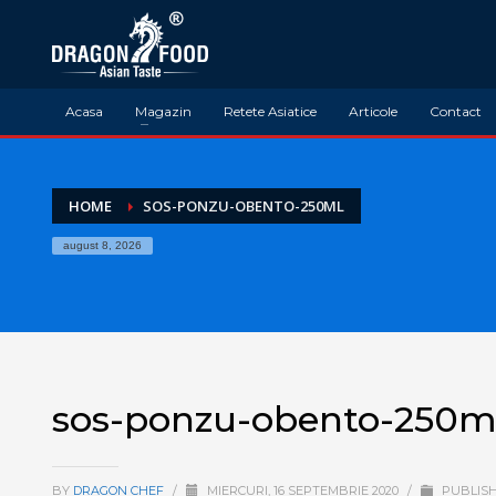
Acasa
Magazin
Retete Asiatice
Articole
Contact
HOME
SOS-PONZU-OBENTO-250ML
august 8, 2026
sos-ponzu-obento-250m
BY
DRAGON CHEF
/
MIERCURI, 16 SEPTEMBRIE 2020
/
PUBLISH