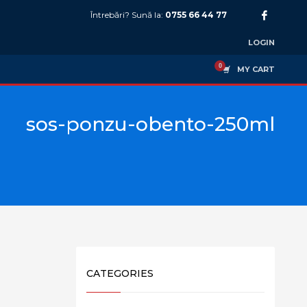
Întrebări? Sună la:
0755 66 44 77
LOGIN
MY CART
sos-ponzu-obento-250ml
CATEGORIES