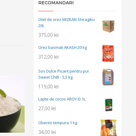
RECOMANDARI
Otet de orez MIZKAN Shiragiku
20L
375,00
lei
Orez basmati AKASH 20 kg
312,00
lei
Sos Dulce Picant pentru pui
Sweet Chilli - 5,5 kg
119,00
lei
Lapte de cocos AROY-D 1L
27,00
lei
Obento tempura 1 kg
34,00
lei