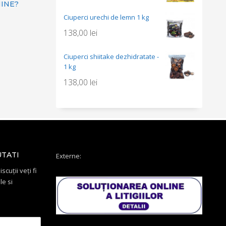
MINE?
Ciuperci urechi de lemn 1 kg
138,00
lei
Ciuperci shiitake dezhidratate -
1 kg
138,00
lei
UTATI
Externe:
scuții veți fi
le si