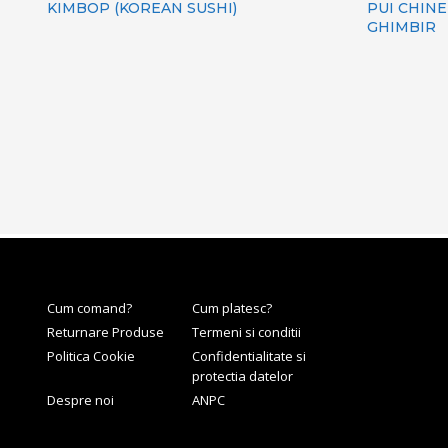
KIMBOP (KOREAN SUSHI)
PUI CHINE
GHIMBIR
Cum comand?
Cum platesc?
Returnare Produse
Termeni si conditii
Politica Cookie
Confidentialitate si
protectia datelor
Despre noi
ANPC