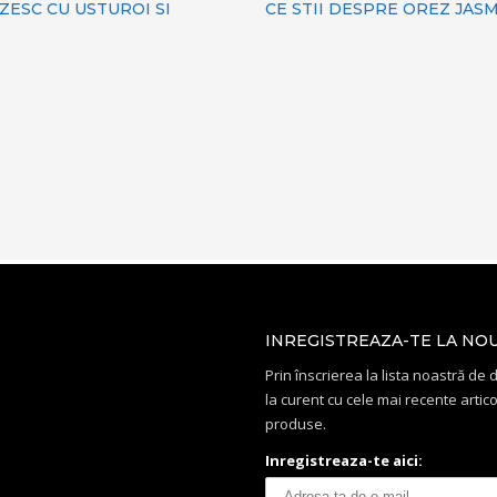
ZESC CU USTUROI SI
CE STII DESPRE OREZ JAS
INREGISTREAZA-TE LA NO
Prin înscrierea la lista noastră de di
la curent cu cele mai recente artico
produse.
Inregistreaza-te aici: