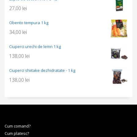
27,00
lei
Obento tempura 1 kg
34,00
lei
Ciuperci urechi de lemn 1 kg
138,00
lei
Ciuperci shiitake dezhidratate - 1 kg
138,00
lei
Cum comand?
Cum platesc?