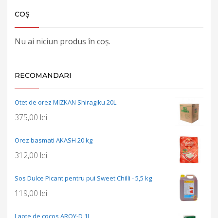
COȘ
Nu ai niciun produs în coș.
RECOMANDARI
Otet de orez MIZKAN Shiragiku 20L
375,00
lei
Orez basmati AKASH 20 kg
312,00
lei
Sos Dulce Picant pentru pui Sweet Chilli - 5,5 kg
119,00
lei
Lapte de cocos AROY-D 1L