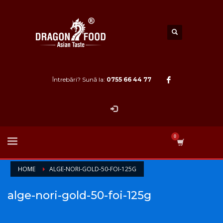
Întrebări? Sună la:
0755 66 44 77
HOME
ALGE-NORI-GOLD-50-FOI-125G
alge-nori-gold-50-foi-125g