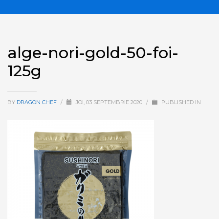
alge-nori-gold-50-foi-
125g
BY
DRAGON CHEF
/
JOI, 03 SEPTEMBRIE 2020
/
PUBLISHED IN