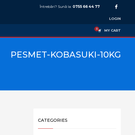
Întrebări? Sună la:
0755 66 44 77
LOGIN
MY CART
PESMET-KOBASUKI-10KG
CATEGORIES