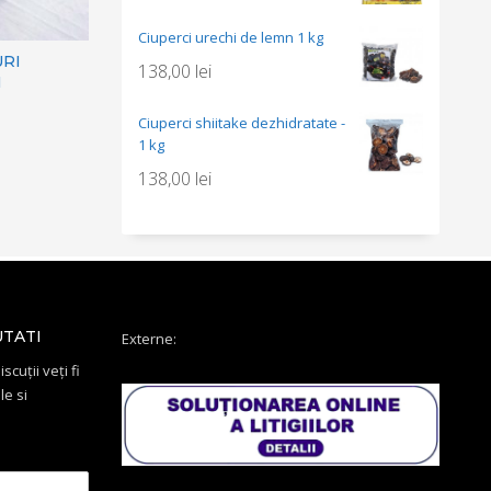
Ciuperci urechi de lemn 1 kg
RI
138,00
lei
N
Ciuperci shiitake dezhidratate -
1 kg
138,00
lei
UTATI
Externe:
scuții veți fi
le si