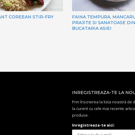
ANT COREEAN STIR-FRY
FAINA TEMPURA, MANCARU
PRAJITE SI SANATOASE DI
BUCATARIA ASIEI
INREGISTREAZA-TE LA NO
Prin înscrierea la lista noastră de di
la curent cu cele mai recente artico
produse.
Inregistreaza-te aici: