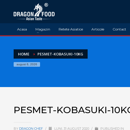
Acasa
Magazin
Retete Asiatice
Articole
Contact
HOME
PESMET-KOBASUKI-10KG
august 6, 2026
PESMET-KOBASUKI-10K
BY
DRAGON CHEF
/
LUNI, 31 AUGUST 2020
/
PUBLISHED IN