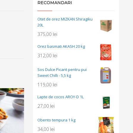
RECOMANDARI
Otet de orez MIZKAN Shiragiku
20L
375,00
lei
Orez basmati AKASH 20 kg
312,00
lei
Sos Dulce Picant pentru pui
Sweet Chilli - 5,5 kg
119,00
lei
Lapte de cocos AROY-D 1L
27,00
lei
Obento tempura 1 kg
34,00
lei