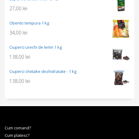
27,00
lei
Obento tempura 1 kg
34,00
lei
Ciuperci urechi de lemn 1 kg
138,00
lei
Ciuperci shiitake dezhidratate - 1 kg
138,00
lei
Cum comand?
Cum platesc?