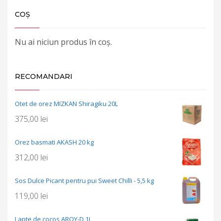
COȘ
Nu ai niciun produs în coș.
RECOMANDARI
Otet de orez MIZKAN Shiragiku 20L
375,00
lei
Orez basmati AKASH 20 kg
312,00
lei
Sos Dulce Picant pentru pui Sweet Chilli - 5,5 kg
119,00
lei
Lapte de cocos AROY-D 1L