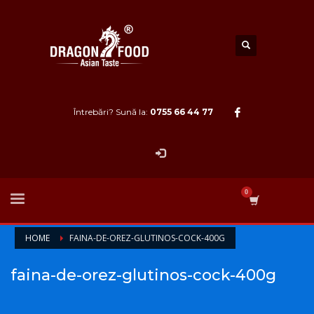
Întrebări? Sună la:
0755 66 44 77
HOME
FAINA-DE-OREZ-GLUTINOS-COCK-400G
faina-de-orez-glutinos-cock-400g