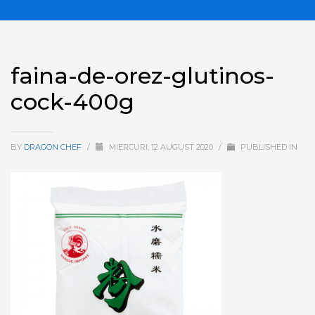
faina-de-orez-glutinos-
cock-400g
BY
DRAGON CHEF
/
MIERCURI, 12 AUGUST 2020
/
PUBLISHED IN