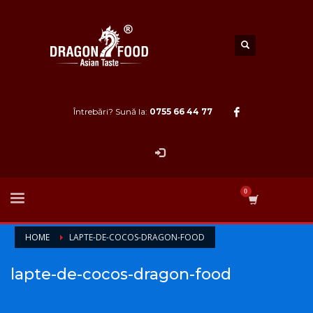
Întrebări? Sună la:
0755 66 44 77
HOME
LAPTE-DE-COCOS-DRAGON-FOOD
lapte-de-cocos-dragon-food