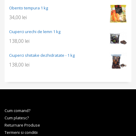
Obento tempura 1 kg
34,00
lei
Ciuperci urechi de lemn 1 kg
138,00
lei
Ciuperci shiitake dezhidratate - 1 kg
138,00
lei
Cum comand?
Cum platesc?
Returnare Produse
Termeni si conditii