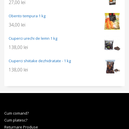
27,00
lei
Obento tempura 1 kg
34,00
lei
Ciuperci urechi de lemn 1 kg
138,00
lei
Ciuperci shiitake dezhidratate - 1 kg
138,00
lei
Cum comand?
Cum platesc?
Returnare Produse