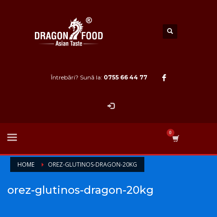
Întrebări? Sună la:
0755 66 44 77
HOME
OREZ-GLUTINOS-DRAGON-20KG
orez-glutinos-dragon-20kg