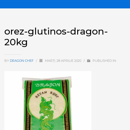
orez-glutinos-dragon-
20kg
BY
DRAGON CHEF
/
MARȚI, 28 APRILIE 2020
/
PUBLISHED IN