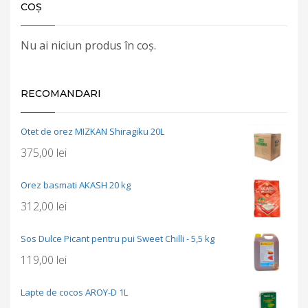
COȘ
Nu ai niciun produs în coș.
RECOMANDARI
Otet de orez MIZKAN Shiragiku 20L
375,00
lei
Orez basmati AKASH 20 kg
312,00
lei
Sos Dulce Picant pentru pui Sweet Chilli - 5,5 kg
119,00
lei
Lapte de cocos AROY-D 1L