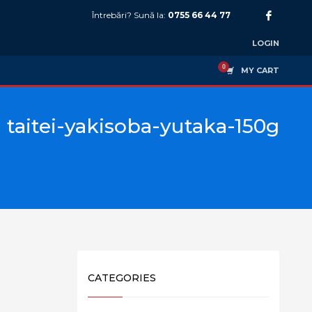
Întrebări? Sună la:
0755 66 44 77
LOGIN
MY CART
taitei-yakisoba-yutaka-150g
CATEGORIES