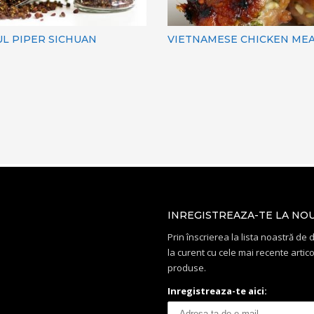
L PIPER SICHUAN
VIETNAMESE CHICKEN ME
INREGISTREAZA-TE LA NO
Prin înscrierea la lista noastră de di
la curent cu cele mai recente artico
produse.
Inregistreaza-te aici: