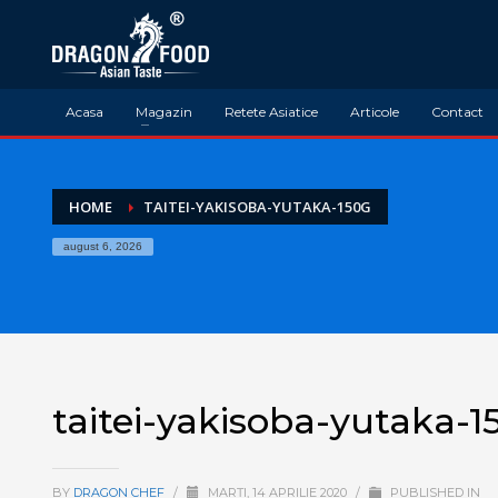
Acasa
Magazin
Retete Asiatice
Articole
Contact
HOME
TAITEI-YAKISOBA-YUTAKA-150G
august 6, 2026
taitei-yakisoba-yutaka-1
BY
DRAGON CHEF
/
MARȚI, 14 APRILIE 2020
/
PUBLISHED IN