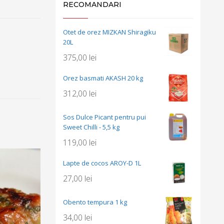
RECOMANDARI
Otet de orez MIZKAN Shiragiku
20L
375,00
lei
Orez basmati AKASH 20 kg
312,00
lei
Sos Dulce Picant pentru pui
Sweet Chilli - 5,5 kg
119,00
lei
Lapte de cocos AROY-D 1L
27,00
lei
Obento tempura 1 kg
34,00
lei