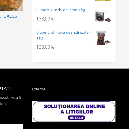
Ciuperci urechi de lemn 1 kg
ATBALLS
138,00
lei
Ciuperci shiitake dezhidratate -
1 kg
138,00
lei
UTATI
Externe:
scuții veți fi
le si