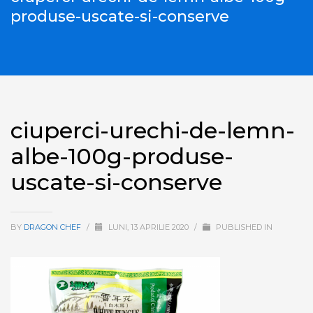
produse-uscate-si-conserve
ciuperci-urechi-de-lemn-
albe-100g-produse-
uscate-si-conserve
BY
DRAGON CHEF
/
LUNI, 13 APRILIE 2020
/
PUBLISHED IN