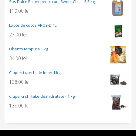
Sos Dulce Picant pentru pui Sweet Chilli - 5,5 kg
119,00
lei
Lapte de cocos AROY-D 1L
27,00
lei
Obento tempura 1 kg
34,00
lei
Ciuperci urechi de lemn 1 kg
138,00
lei
Ciuperci shiitake dezhidratate - 1 kg
138,00
lei