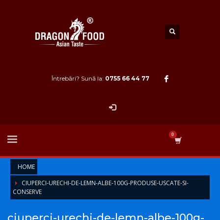
Întrebări? Sună la:
0755 66 44 77
HOME
CIUPERCI-URECHI-DE-LEMN-ALBE-100G-PRODUSE-USCATE-SI-
CONSERVE
ciuperci-urechi-de-lemn-albe-100g-