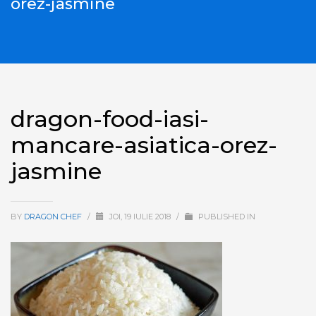
orez-jasmine
dragon-food-iasi-
mancare-asiatica-orez-
jasmine
BY
DRAGON CHEF
/
JOI, 19 IULIE 2018
/
PUBLISHED IN