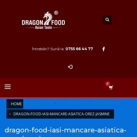
Întrebări? Sună la:
0755 66 44 77
Dragon food
»
Ce stii despre orez Jasmine?
HOME
DRAGON-FOOD-IASI-MANCARE-ASIATICA-OREZ-JASMINE
dragon-food-iasi-mancare-asiatica-