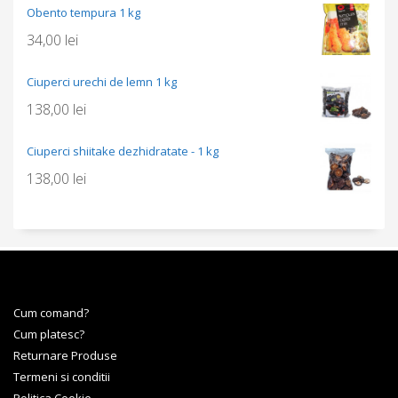
Obento tempura 1 kg
34,00
lei
Ciuperci urechi de lemn 1 kg
138,00
lei
Ciuperci shiitake dezhidratate - 1 kg
138,00
lei
Cum comand?
Cum platesc?
Returnare Produse
Termeni si conditii
Politica Cookie