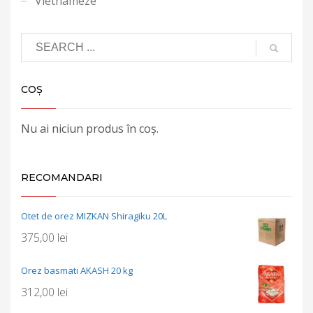
Vietnameze
COȘ
Nu ai niciun produs în coș.
RECOMANDARI
Otet de orez MIZKAN Shiragiku 20L
375,00
lei
Orez basmati AKASH 20 kg
312,00
lei