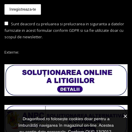
Sunt deacord cu preluarea si prelucrarea in siguranta a datelor
furnizate in acest formular conform GDPR si sa fie utilizate doar cu
scopul de newsletter.
Externe:
Dragonfood.ro folosește cookies doar pentru a
îmbunătăți navigarea în magazinul on-line. Acestea
nu conțin date personale. Conform OUG 13/2012,