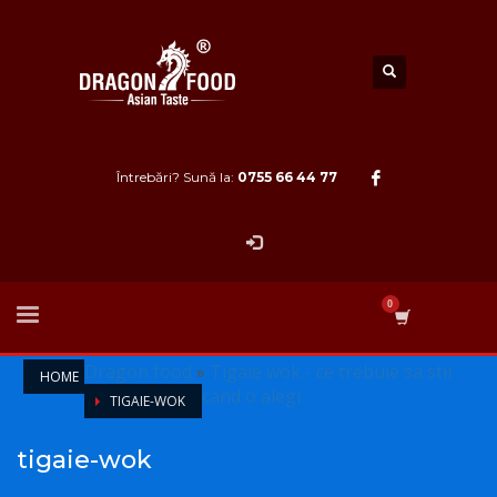
Întrebări? Sună la:
0755 66 44 77
Dragon food
»
Tigaie wok - ce trebuie sa stii
HOME
cand o alegi
TIGAIE-WOK
tigaie-wok