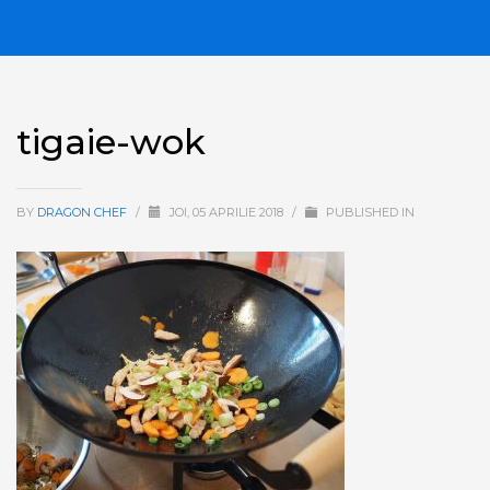
tigaie-wok
BY
DRAGON CHEF
/
JOI, 05 APRILIE 2018
/
PUBLISHED IN