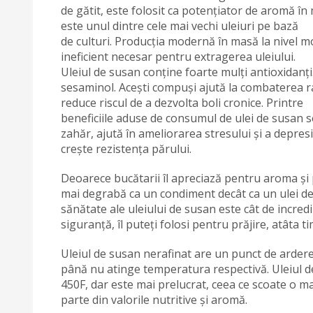
de gătit, este folosit ca potențiator de aromă în 
este unul dintre cele mai vechi uleiuri pe bază
de culturi. Producția modernă în masă la nivel m
ineficient necesar pentru extragerea uleiului.
Uleiul de susan conține foarte mulți antioxidanți.
sesaminol. Acești compuși ajută la combaterea ra
reduce riscul de a dezvolta boli cronice. Printre
beneficiile aduse de consumul de ulei de susan s
zahăr, ajută în ameliorarea stresului și a depres
crește rezistența părului.
Deoarece bucătarii îl apreciază pentru aroma și pa
mai degrabă ca un condiment decât ca un ulei de g
sănătate ale uleiului de susan este cât de incredibil
siguranță, îl puteți folosi pentru prăjire, atâta t
Uleiul de susan nerafinat are un punct de arder
până nu atinge temperatura respectivă. Uleiul d
450F, dar este mai prelucrat, ceea ce scoate o m
parte din valorile nutritive și aromă.