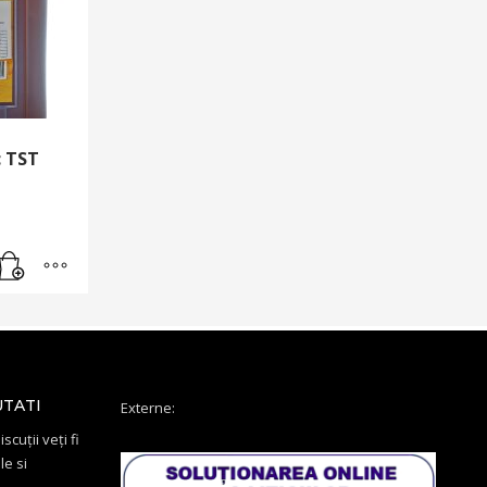
c TST
UTATI
Externe:
scuții veți fi
le si