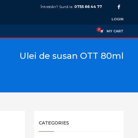
Întrebări? Sună la:
0755 66 44 77
LOGIN
MY CART
Ulei de susan OTT 80ml
CATEGORIES