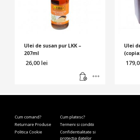
Ulei de susan pur LKK –
Ulei d
207ml
(copia
26,00
lei
179,
Cum comand?
Cum platesc?
Returnare Produse
Termeni si conditii
Politica Cookie
Confidentialitate si
protectia datelor