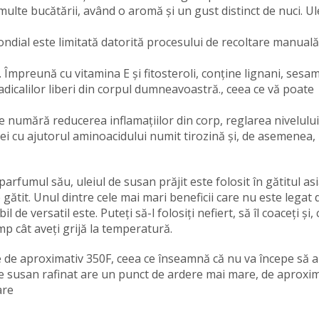
multe bucătării, având o aromă și un gust distinct de nuci. Ul
ondial este limitată datorită procesului de recoltare manuală
 Împreună cu vitamina E și fitosteroli, conține lignani, sesam
dicalilor liberi din corpul dumneavoastră., ceea ce vă poate
e numără reducerea inflamațiilor din corp, reglarea nivelului
iei cu ajutorul aminoacidului numit tirozină și, de asemenea,
rfumul său, uleiul de susan prăjit este folosit în gătitul asi
ătit. Unul dintre cele mai mari beneficii care nu este legat 
 de versatil este. Puteți să-l folosiți nefiert, să îl coaceți și, 
imp cât aveți grijă la temperatură.
e de aproximativ 350F, ceea ce înseamnă că nu va începe să 
e susan rafinat are un punct de ardere mai mare, de aproxim
are