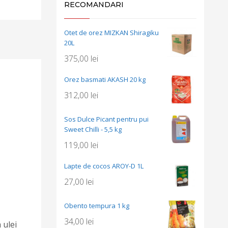
RECOMANDARI
Otet de orez MIZKAN Shiragiku
20L
375,00
lei
Orez basmati AKASH 20 kg
312,00
lei
Sos Dulce Picant pentru pui
Sweet Chilli - 5,5 kg
119,00
lei
Lapte de cocos AROY-D 1L
27,00
lei
Obento tempura 1 kg
34,00
lei
 ulei