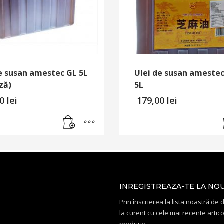
e susan amestec GL 5L
Ulei de susan ameste
ză)
5L
00
lei
179,00
lei
INREGISTREAZA-TE LA NO
Prin înscrierea la lista noastră de di
la curent cu cele mai recente artico