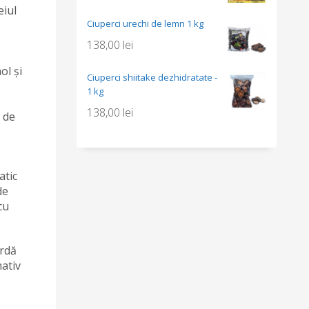
eiul
Ciuperci urechi de lemn 1 kg
138,00
lei
ol și
Ciuperci shiitake dezhidratate -
1 kg
138,00
lei
 de
atic
de
cu
ardă
ativ