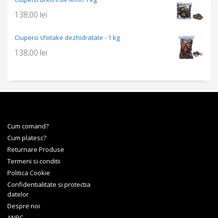
138,00
lei
Ciuperci shiitake dezhidratate - 1 kg
138,00
lei
Cum comand?
Cum platesc?
Returnare Produse
Termeni si conditii
Politica Cookie
Confidentialitate si protectia
datelor
Despre noi
ANPC