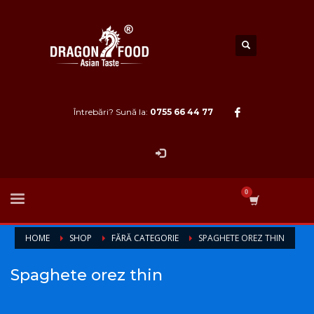
Întrebări? Sună la:
0755 66 44 77
HOME
SHOP
FĂRĂ CATEGORIE
SPAGHETE OREZ THIN
Spaghete orez thin