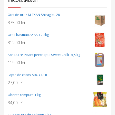
RECOMANDARI
Otet de orez MIZKAN Shiragiku 20L
375,00
lei
Orez basmati AKASH 20 kg
312,00
lei
Sos Dulce Picant pentru pui Sweet Chilli - 5,5 kg
119,00
lei
Lapte de cocos AROY-D 1L
27,00
lei
Obento tempura 1 kg
34,00
lei
Ciuperci urechi de lemn 1 kg