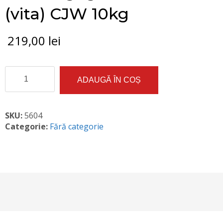
(vita) CJW 10kg
219,00
lei
Cantitate
ADAUGĂ ÎN COȘ
Sos
Bulgogi
de
marinat
SKU:
5604
(vita)
Categorie:
Fără categorie
CJW
10kg