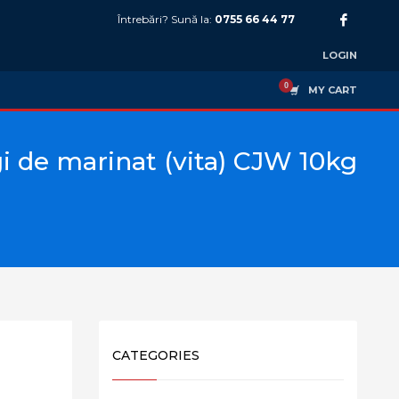
Întrebări? Sună la:
0755 66 44 77
LOGIN
MY CART
i de marinat (vita) CJW 10kg
CATEGORIES