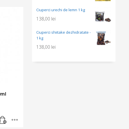
Ciuperci urechi de lemn 1 kg
138,00
lei
Ciuperci shiitake dezhidratate -
1 kg
138,00
lei
0ml