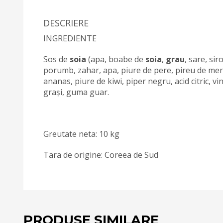
DESCRIERE
INGREDIENTE
Sos de
soia
(apa, boabe de
soia
,
grau
, sare, si
porumb, zahar, apa, piure de pere, pireu de mere
ananas, piure de kiwi, piper negru, acid citric, vi
grași, guma guar.
Greutate neta: 10 kg
Tara de origine: Coreea de Sud
PRODUSE SIMILARE