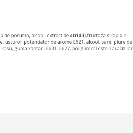
rop de porumb, alcool, extract de
stridii
),fructoza sirop din
, usturoi, potentiator de arome E621, alcool, sare, piure de
n rosu, guma xantan, E631, E627, poliglicerol esteri ai acizilor