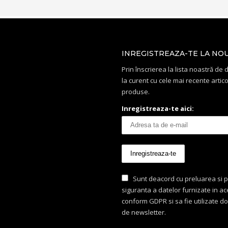
INREGISTREAZA-TE LA NO
Prin înscrierea la lista noastră de di
la curent cu cele mai recente artico
produse.
Inregistreaza-te aici:
Sunt deacord cu preluarea si p
siguranta a datelor furnizate in a
conform GDPR si sa fie utilizate d
de newsletter.