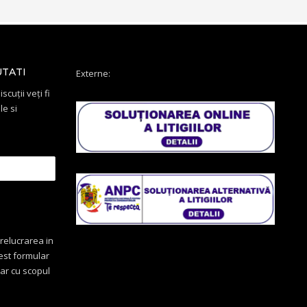
UTATI
Externe:
scuții veți fi
le si
relucrarea in
cest formular
oar cu scopul