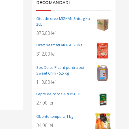
RECOMANDARI
Otet de orez MIZKAN Shiragiku
20L
375,00
lei
Orez basmati AKASH 20 kg
312,00
lei
Sos Dulce Picant pentru pui
Sweet Chilli - 5,5 kg
119,00
lei
Lapte de cocos AROY-D 1L
27,00
lei
Obento tempura 1 kg
34,00
lei