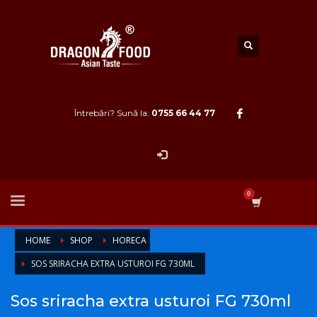
Întrebări? Sună la:
0755 66 44 77
HOME
SHOP
HORECA
SOS SRIRACHA EXTRA USTUROI FG 730ML
Sos sriracha extra usturoi FG 730ml