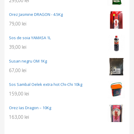
295,00
lei
Orez Jasmine DRAGON - 4.5Kg
79,00
lei
Sos de soia YAMASA 1L
39,00
lei
Susan negru OM 1Kg
67,00
lei
Sos Sambal Oelek extra hot Chi-Chi 10kg
159,00
lei
Orez Ias Dragon – 10Kg
163,00
lei