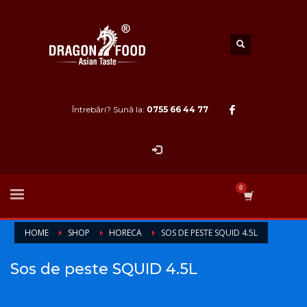
Întrebări? Sună la:
0755 66 44 77
HOME
SHOP
HORECA
SOS DE PESTE SQUID 4.5L
Sos de peste SQUID 4.5L