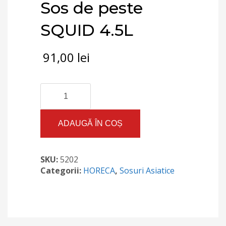
Sos de peste
SQUID 4.5L
91,00
lei
Cantitate
Sos
de
peste
ADAUGĂ ÎN COȘ
SQUID
4.5L
SKU:
5202
Categorii:
HORECA
,
Sosuri Asiatice