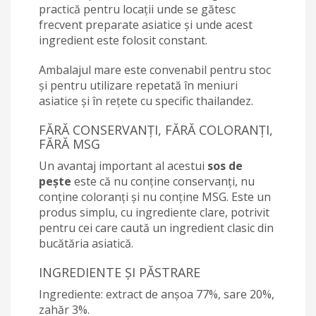
practică pentru locații unde se gătesc
frecvent preparate asiatice și unde acest
ingredient este folosit constant.
Ambalajul mare este convenabil pentru stoc
și pentru utilizare repetată în meniuri
asiatice și în rețete cu specific thailandez.
FĂRĂ CONSERVANȚI, FĂRĂ COLORANȚI,
FĂRĂ MSG
Un avantaj important al acestui
sos de
pește
este că nu conține conservanți, nu
conține coloranți și nu conține MSG. Este un
produs simplu, cu ingrediente clare, potrivit
pentru cei care caută un ingredient clasic din
bucătăria asiatică.
INGREDIENTE ȘI PĂSTRARE
Ingrediente: extract de anșoa 77%, sare 20%,
zahăr 3%.