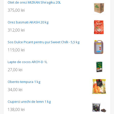
Otet de orez MIZKAN Shiragiku 20L
375,00
lei
Orez basmati AKASH 20 kg
312,00
lei
Sos Dulce Picant pentru pui Sweet Chilli - 5,5 kg
119,00
lei
Lapte de cocos AROY-D 1L
27,00
lei
Obento tempura 1 kg
34,00
lei
Ciuperci urechi de lemn 1 kg
138,00
lei