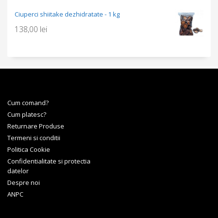
Ciuperci shiitake dezhidratate - 1 kg
138,00
lei
Cum comand?
Cum platesc?
Returnare Produse
Termeni si conditii
Politica Cookie
Confidentialitate si protectia
datelor
Despre noi
ANPC