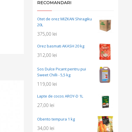
RECOMANDARI
Otet de orez MIZKAN Shiragiku
20L
375,00
lei
Orez basmati AKASH 20 kg
312,00
lei
Sos Dulce Picant pentru pui
Sweet Chilli - 5,5 kg
119,00
lei
Lapte de cocos AROY-D 1L
27,00
lei
Obento tempura 1 kg
34,00
lei