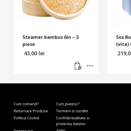
Steamer bambus 6in – 3
Sos Bu
piese
(vita)
43,00
lei
219,
Cum comand?
Cum platesc?
Returnare Produse
Termeni si conditii
Politica Cookie
Confidentialitate si
protectia datelor
Despre noi
ANPC