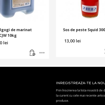
lgogi de marinat
Sos de peste Squid 30
 CJW 10kg
13,00
lei
00
lei
INREGISTREAZA-TE LA NO
Prin înscrierea la lista noastră de di
la curent cu cele mai recente artico
produse.