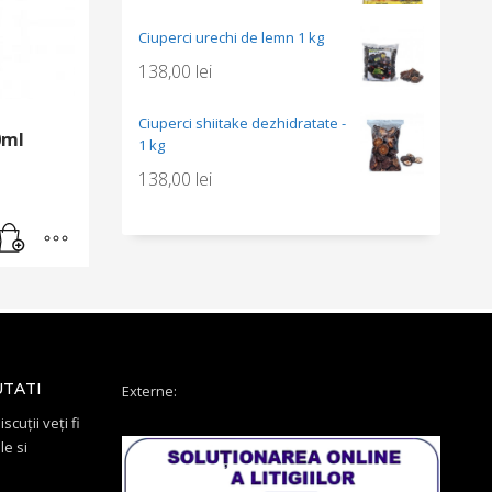
Ciuperci urechi de lemn 1 kg
138,00
lei
Ciuperci shiitake dezhidratate -
0ml
1 kg
138,00
lei
UTATI
Externe:
scuții veți fi
le si