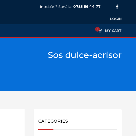
Întrebări? Sună la:
0755 66 44 77
LOGIN
MY CART
Sos dulce-acrisor
CATEGORIES