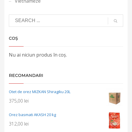
Vietnameze
COȘ
Nu ai niciun produs în coș.
RECOMANDARI
Otet de orez MIZKAN Shiragiku 20L
375,00
lei
Orez basmati AKASH 20 kg
312,00
lei