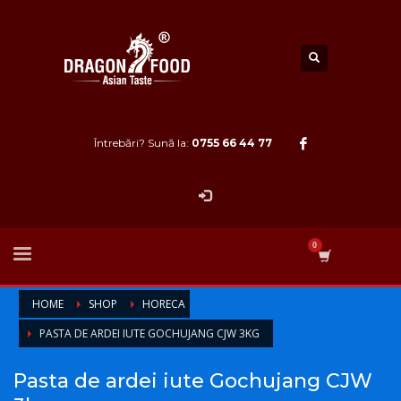
Întrebări? Sună la:
0755 66 44 77
HOME
SHOP
HORECA
PASTA DE ARDEI IUTE GOCHUJANG CJW 3KG
Pasta de ardei iute Gochujang CJW