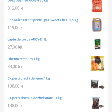
Orez basmati AKASH 20 kg
312,00
lei
Sos Dulce Picant pentru pui Sweet Chilli - 5,5 kg
119,00
lei
Lapte de cocos AROY-D 1L
27,00
lei
Obento tempura 1 kg
34,00
lei
Ciuperci urechi de lemn 1 kg
138,00
lei
Ciuperci shiitake dezhidratate - 1 kg
138,00
lei