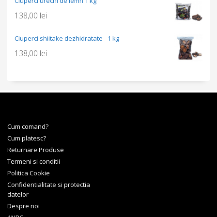
Ciuperci urechi de lemn 1 kg
138,00
lei
Ciuperci shiitake dezhidratate - 1 kg
138,00
lei
Cum comand?
Cum platesc?
Returnare Produse
Termeni si conditii
Politica Cookie
Confidentialitate si protectia
datelor
Despre noi